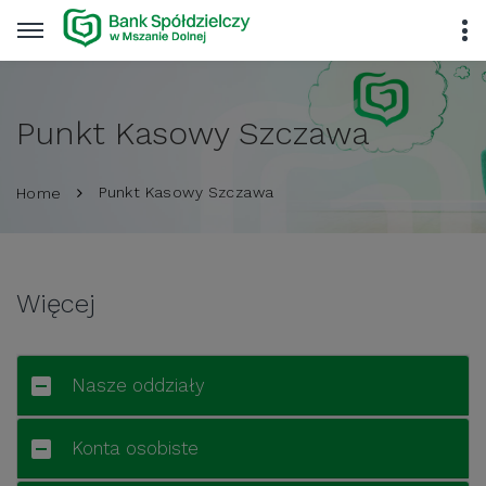
Punkt Kasowy Szczawa
Punkt Kasowy Szczawa
Home
Więcej
Nasze oddziały
Konta osobiste