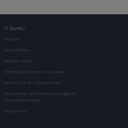
O Banku
Historia
Statut Banku
Władze Banku
Informacje formalno – prawne
Informacja dla udziałowców
Dokumenty i informacje wymagane
przepisami prawa
Wspieramy