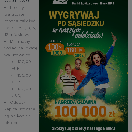
walutowe
Lokaty
walutowe
można założyć
na okres 1, 3, 6,
12 miesięcy.
Minimalny
wkład na lokatę
walutową to
100,00
EUR,
100,00
GBP,
100,00
USD,
Odsetki
kapitalizowane
są na koniec
okresu