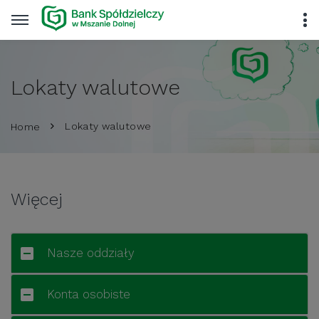
Lokaty walutowe
Lokaty walutowe
Home
Więcej
Nasze oddziały
Konta osobiste