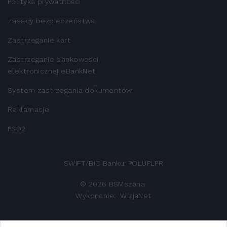
Polityka prywatności
Zasady bezpieczeństwa
Zastrzeganie kart
Zastrzeganie bankowości
elektronicznej eBankNet
System zastrzegania dokumentów
Reklamacje
PSD2
SWIFT/BIC Banku: POLUPLPR
©
2026
BSMszana
Wykonanie:
WizjaNet