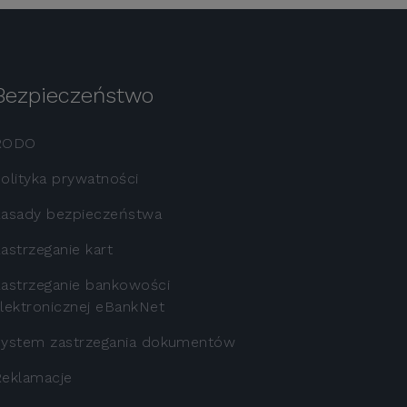
Bezpieczeństwo
RODO
olityka prywatności
asady bezpieczeństwa
astrzeganie kart
astrzeganie bankowości
lektronicznej eBankNet
ystem zastrzegania dokumentów
eklamacje