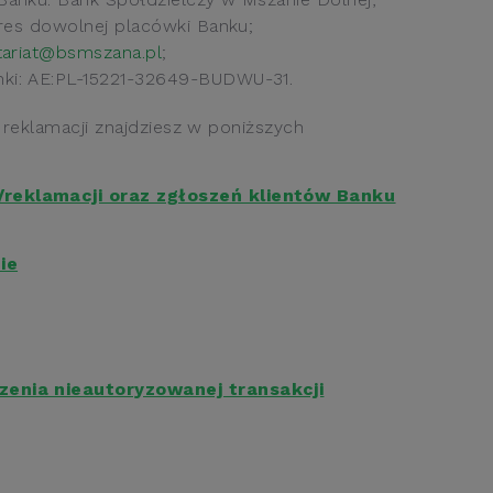
dres dowolnej placówki Banku;
tariat@bsmszana.pl
;
nki: AE:PL-15221-32649-BUDWU-31.
a reklamacji znajdziesz w poniższych
/reklamacji oraz zgłoszeń klientów Banku
ie
zenia nieautoryzowanej transakcji