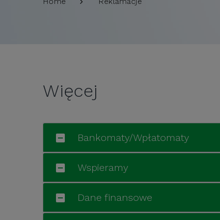
Reklamacje
Home
Więcej
Bankomaty/Wpłatomaty
Wspieramy
Dane finansowe