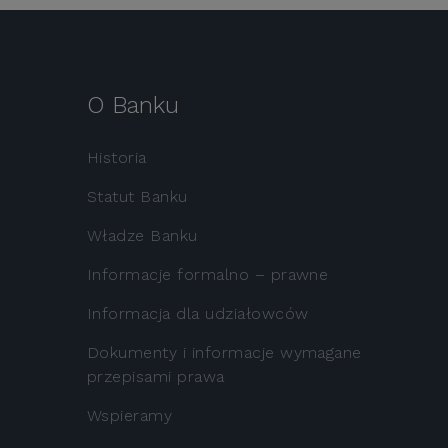
O Banku
Historia
Statut Banku
Władze Banku
Informacje formalno – prawne
Informacja dla udziałowców
Dokumenty i informacje wymagane
przepisami prawa
Wspieramy