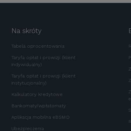
Na skróty
Tabela oprocentowania
Taryfa opłat i prowizji (klient
P
indywidualny)
Z
Taryfa opłat i prowizji (klient
Z
instytucjonalny)
Z
Kalkulatory kredytowe
e
Bankomaty/wpłatomaty
S
Aplikacja mobilna eBSMD
R
Ubezpieczenia