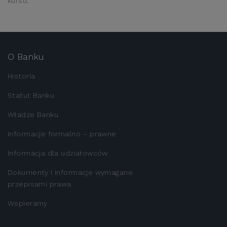
kursu.
O Banku
Historia
Statut Banku
Władze Banku
Informacje formalno – prawne
Informacja dla udziałowców
Dokumenty i informacje wymagane
przepisami prawa
Wspieramy