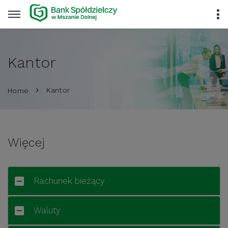
Kantor
Kantor
Home
Więcej
Rachunek bieżący
Waluty