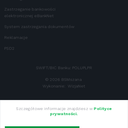
Zastrzeganie bankowości
elektronicznej eBankNet
System zastrzegania dokumentów
Reklamacje
PSD2
SWIFT/BIC Banku: POLUPLPR
©
2026
BSMszana
Wykonanie:
WizjaNet
Bank Spółdzielczy w Mszanie Dolnej z siedzibą 34-730
Szczegółowe informacje znajdziesz w
Polityce
prywatności.
Mszana Dolna, ul M.M. Kolbego 13 zarejestrowany w Sadzie
Rejonowym dla Krakowa - Śródmieścia w Krakowie, XII
Wydział Gospodarczy Krajowego Rejestru Sądowego -