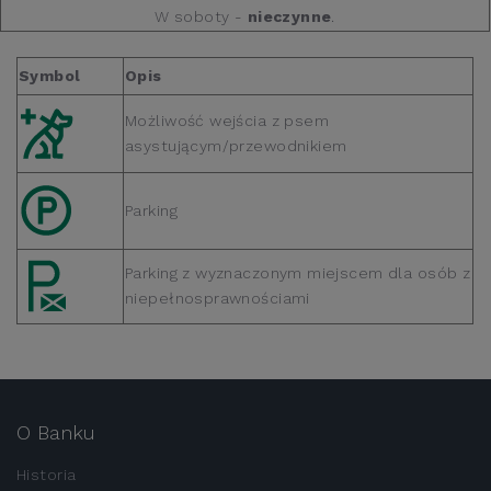
W soboty -
nieczynne
.
Symbol
Opis
Możliwość wejścia z psem
asystującym/przewodnikiem
Parking
Parking z wyznaczonym miejscem dla osób z
niepełnosprawnościami
O Banku
Historia