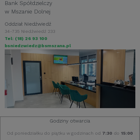
Bank Spółdzielczy
w Mszanie Dolnej
Oddział Niedźwiedź
34-735 Niedźwiedź 233
Tel: (18) 26 93 100
bsniedzwiedz@bsmszana.pl
Godziny otwarcia
Od poniedziałku do piątku w godzinach od
7:30
do
15:00