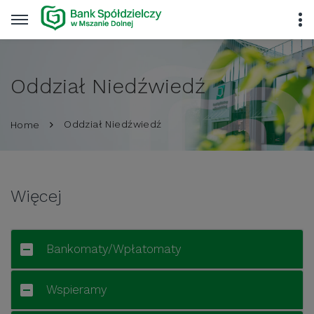
Oddział Niedźwiedź
Oddział Niedźwiedź
Home
Więcej
Bankomaty/Wpłatomaty
Wspieramy